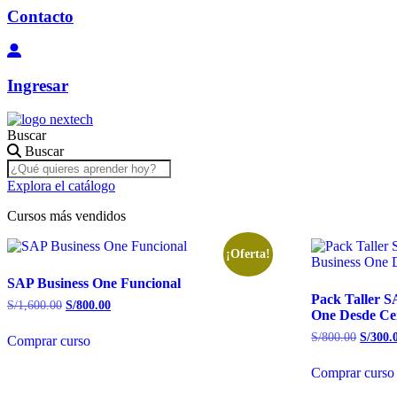
Contacto
Ingresar
Buscar
Buscar
Explora el catálogo
Cursos más vendidos
¡Oferta!
SAP Business One Funcional
Pack Taller 
S/
1,600.00
El
S/
800.00
El
One Desde Ce
precio
precio
original
actual
S/
800.00
El
S/
300.
Comprar curso
era:
es:
precio
S/1,600.00.
S/800.00.
origina
Comprar curso
era:
S/800.