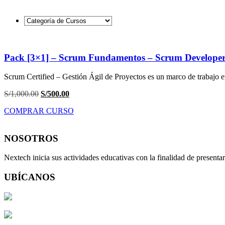
Pack [3×1] – Scrum Fundamentos – Scrum Develope
Scrum Certified – Gestión Ágil de Proyectos es un marco de trabajo 
S/
1,000.00
El
S/
500.00
El
precio
precio
COMPRAR CURSO
original
actual
era:
es:
S/1,000.00.
S/500.00.
NOSOTROS
Nextech inicia sus actividades educativas con la finalidad de present
UBÍCANOS
Av. José Larco 743 of.203 2do.Piso – Miraflores, Lima Perú
Av. Alfredo Benavides 768 of.503 5to.Piso-Miraflores, Lima Perú