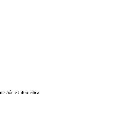
putación e Informática
informes@nextech.pe