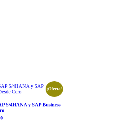
¡Oferta!
SAP S/4HANA y SAP Business
ro
00
El
precio
l
actual
es:
00.
S/300.00.