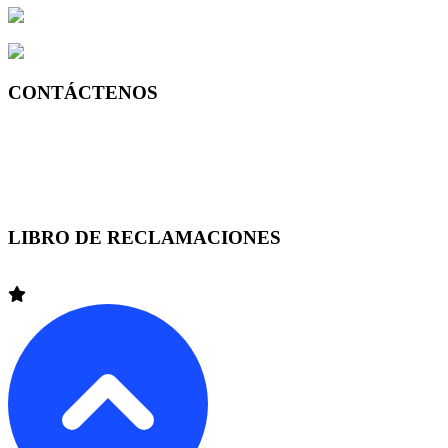
Av. Lima 100 Of. 215 Edificio NASYA II – Yanahuara, AREQU
Pje San Luis 189, Frente a la UGEL 03 Trujillo
CONTÁCTENOS
Lima +51 (1) 7149595
Arequipa +51 (54) 370208
Trujillo +51 (44) 390939
LIBRO DE RECLAMACIONES