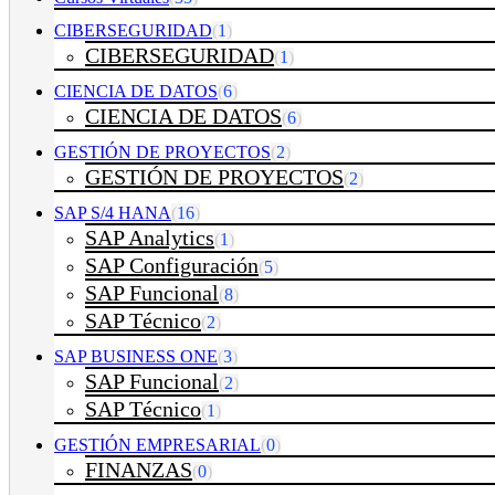
CIBERSEGURIDAD
(
1
)
CIBERSEGURIDAD
(
1
)
CIENCIA DE DATOS
(
6
)
CIENCIA DE DATOS
(
6
)
GESTIÓN DE PROYECTOS
(
2
)
GESTIÓN DE PROYECTOS
(
2
)
SAP S/4 HANA
(
16
)
SAP Analytics
(
1
)
SAP Configuración
(
5
)
SAP Funcional
(
8
)
SAP Técnico
(
2
)
SAP BUSINESS ONE
(
3
)
SAP Funcional
(
2
)
SAP Técnico
(
1
)
GESTIÓN EMPRESARIAL
(
0
)
FINANZAS
(
0
)