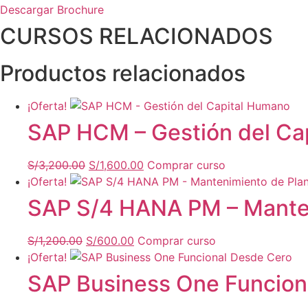
Descargar Brochure
CURSOS RELACIONADOS
Productos relacionados
¡Oferta!
SAP HCM – Gestión del Ca
S/
3,200.00
El
S/
1,600.00
El
Comprar curso
¡Oferta!
precio
precio
original
actual
SAP S/4 HANA PM – Manten
era:
es:
S/3,200.00.
S/1,600.00.
S/
1,200.00
El
S/
600.00
El
Comprar curso
¡Oferta!
precio
precio
original
actual
SAP Business One Funcion
era:
es:
S/1,200.00.
S/600.00.