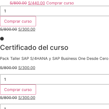
S/
800.00
El
S/
440.00
El
Comprar curso
Pack
precio
precio
Taller
original
actual
SAP
S/4HANA
era:
es:
Comprar curso
y
S/800.00.
S/440.00.
SAP
S/
800.00
El
S/
300.00
El
Business
One
precio
precio
Desde
original
actual
Cero
Certificado del curso
cantidad
era:
es:
S/800.00.
S/300.00.
Pack Taller SAP S/4HANA y SAP Business One Desde Cero
S/
800.00
El
S/
300.00
El
precio
precio
Pack
original
actual
Taller
SAP
era:
es:
S/4HANA
Comprar curso
S/800.00.
S/300.00.
y
SAP
S/
800.00
El
S/
300.00
El
Business
One
precio
precio
Pack
Desde