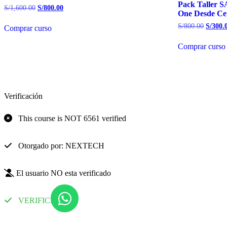
Pack Taller 
El
El
S/
1,600.00
S/
800.00
One Desde Ce
precio
precio
original
actual
El
S/
800.00
S/
300.
Comprar curso
era:
es:
precio
S/1,600.00.
S/800.00.
origina
Comprar curso
era:
S/800.
Verificación
This course is NOT 6561 verified
Otorgado por: NEXTECH
El usuario NO esta verificado
VERIFICADO