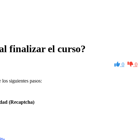
l finalizar el curso?
0
0
 los siguientes pasos:
dad (Recaptcha)
3):