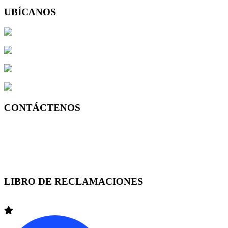
UBÍCANOS
Av. José Larco 743 of.203 2do.Piso – Miraflores, Lima Perú
Av. Alfredo Benavides 768 of.503 5to.Piso-Miraflores, Lima Perú
Av. Lima 100 Of. 215 Edificio NASYA II – Yanahuara, AREQU
Pje San Luis 189, Frente a la UGEL 03 Trujillo
CONTÁCTENOS
Lima +51 (1) 7149595
Arequipa +51 (54) 370208
Trujillo +51 (44) 390939
LIBRO DE RECLAMACIONES