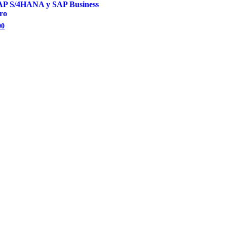
SAP S/4HANA y SAP Business
ro
El
00
precio
l
actual
es:
00.
S/300.00.