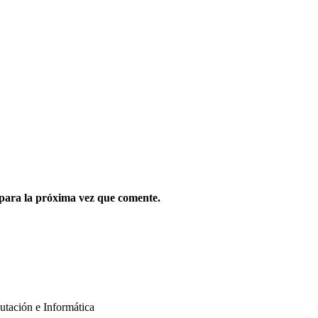
para la próxima vez que comente.
putación e Informática
informes@nextech.pe