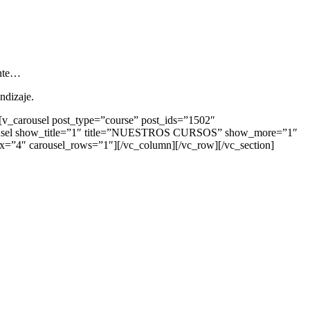
ante…
ndizaje.
t][v_carousel post_type=”course” post_ids=”1502″
arousel show_title=”1″ title=”NUESTROS CURSOS” show_more=”1″
ax=”4″ carousel_rows=”1″][/vc_column][/vc_row][/vc_section]