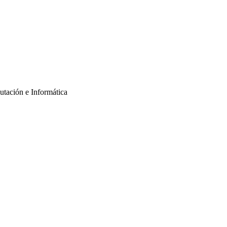
putación e Informática
informes@nextech.pe