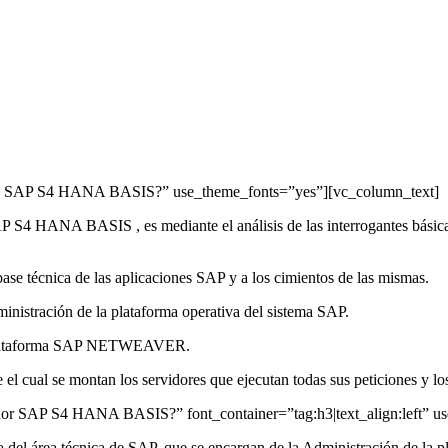
es SAP S4 HANA BASIS?” use_theme_fonts=”yes”][vc_column_text]
P S4 HANA BASIS , es mediante el análisis de las interrogantes básicas
 técnica de las aplicaciones SAP y a los cimientos de las mismas.
nistración de la plataforma operativa del sistema SAP.
te plataforma SAP NETWEAVER.
el cual se montan los servidores que ejecutan todas sus peticiones y l
dor SAP S4 HANA BASIS?” font_container=”tag:h3|text_align:left” u
o del área técnica de SAP, que se encargan de la Administración de la