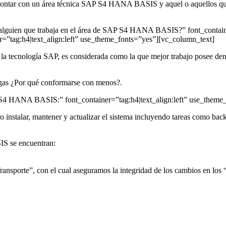
 contar con un área técnica SAP S4 HANA BASIS y aquel o aquellos que 
alguien que trabaja en el área de SAP S4 HANA BASIS?” font_containe
r=”tag:h4|text_align:left” use_theme_fonts=”yes”][vc_column_text]
 tecnología SAP, es considerada como la que mejor trabajo posee dentro
 ligas ¿Por qué conformarse con menos?.
 S4 HANA BASIS:” font_container=”tag:h4|text_align:left” use_theme
o instalar, mantener y actualizar el sistema incluyendo tareas como bac
IS se encuentran:
ansporte”, con el cual aseguramos la integridad de los cambios en los “