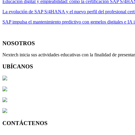
Educación digital y empleabilidad: cómo la certificación SAP S/4HA
La evolución de SAP S/4HANA y el nuevo perfil del profesional cert
SAP impulsa el mantenimiento predictivo con gemelos digitales e IA i
NOSOTROS
Nextech inicia sus actividades educativas con la finalidad de present
UBÍCANOS
Av. José Larco 743 of.203 2do.Piso – Miraflores, Lima Perú
Av. Alfredo Benavides 768 of.503 5to.Piso-Miraflores, Lima Perú
Av. Lima 100 Of. 215 Edificio NASYA II – Yanahuara, AREQU
Pje San Luis 189, Frente a la UGEL 03 Trujillo
CONTÁCTENOS
Lima +51 (1) 7149595