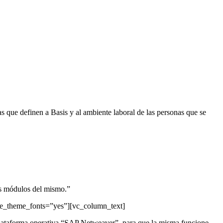
 que definen a Basis y al ambiente laboral de las personas que se
os módulos del mismo.”
se_theme_fonts=”yes”][vc_column_text]
 plataforma operativa “SAP Netweaver”, para que la misma funcione