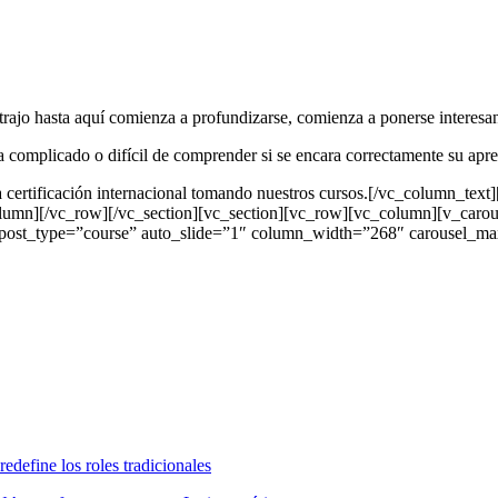
 trajo hasta aquí comienza a profundizarse, comienza a ponerse interes
 complicado o difícil de comprender si se encara correctamente su apre
 certificación internacional tomando nuestros cursos.[/vc_column_tex
lumn][/vc_row][/vc_section][vc_section][vc_row][vc_column][v_c
1″ post_type=”course” auto_slide=”1″ column_width=”268″ carousel_m
edefine los roles tradicionales