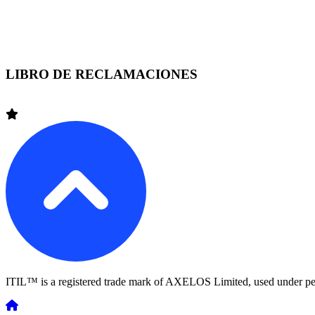
Arequipa +51 (54) 370208
Trujillo +51 (44) 390939
LIBRO DE RECLAMACIONES
ITIL™ is a registered trade mark of AXELOS Limited, used under pe