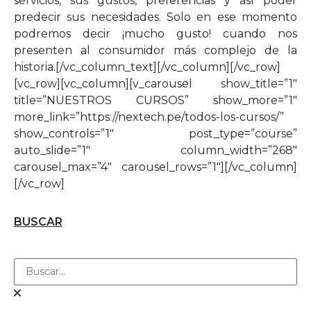
servicios, sus gustos, preferencias y así poder
predecir sus necesidades. Solo en ese momento
podremos decir ¡mucho gusto! cuando nos
presenten al consumidor más complejo de la
historia.[/vc_column_text][/vc_column][/vc_row]
[vc_row][vc_column][v_carousel show_title=”1″
title=”NUESTROS CURSOS” show_more=”1″
more_link=”https://nextech.pe/todos-los-cursos/”
show_controls=”1″ post_type=”course”
auto_slide=”1″ column_width=”268″
carousel_max=”4″ carousel_rows=”1″][/vc_column]
[/vc_row]
BUSCAR