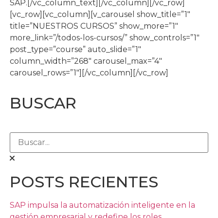
SAP.[/vc_column_text][/vc_column][/vc_row]
[vc_row][vc_column][v_carousel show_title=”1″
title=”NUESTROS CURSOS” show_more=”1″
more_link=”/todos-los-cursos/” show_controls=”1″
post_type=”course” auto_slide=”1″
column_width=”268″ carousel_max=”4″
carousel_rows=”1″][/vc_column][/vc_row]
BUSCAR
POSTS RECIENTES
SAP impulsa la automatización inteligente en la
gestión empresarial y redefine los roles