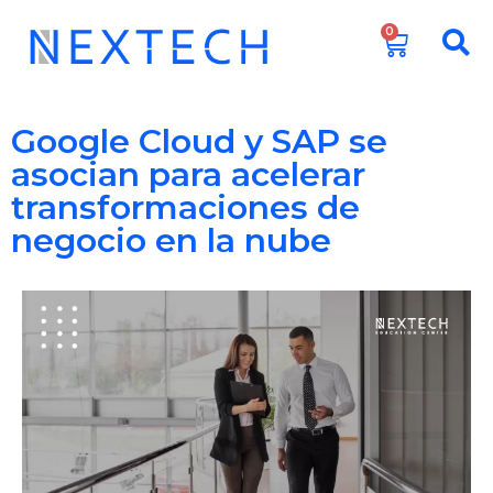
0
Google Cloud y SAP se
asocian para acelerar
transformaciones de
negocio en la nube