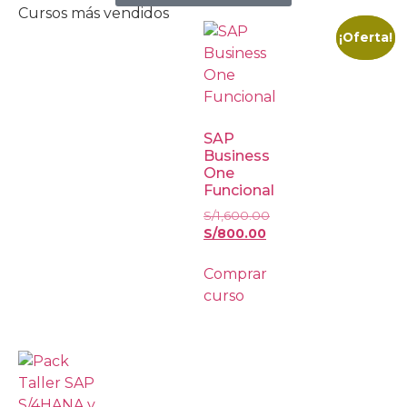
Cursos más vendidos
¡Oferta!
¡Oferta!
SAP
Business
One
Funcional
S/
1,600.00
S/
800.00
Comprar
curso