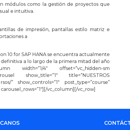
 en módulos como la gestión de proyectos que
ual e intuitiva.
tillas de impresión, pantallas estilo matriz e
ortaciones a
sion 10 for SAP HANA se encuentra actualmente
definitiva a lo largo de la primera mitad del año
c_column width=”1/4″ offset=”vc_hidden-sm
v_carousel show_title=”1″ title=”NUESTROS
sos/” show_controls=”1″ post_type=”course”
 carousel_rows=”1″][/vc_column][/vc_row]
ÍCANOS
CONTÁC