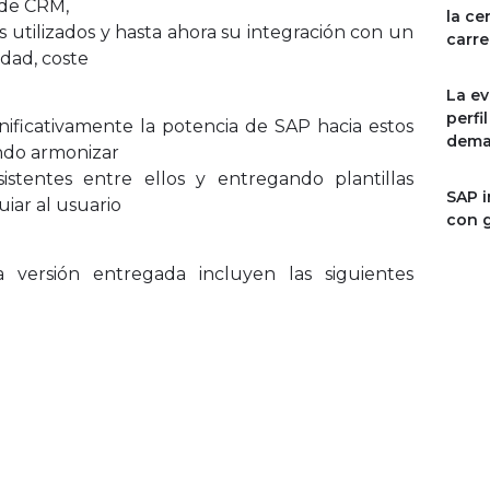
 de CRM,
la ce
 utilizados y hasta ahora su integración con un
carre
dad, coste
La ev
perfi
nificativamente la potencia de SAP hacia estos
dema
endo armonizar
sistentes entre ellos y entregando plantillas
SAP i
iar al usuario
con g
 versión entregada incluyen las siguientes