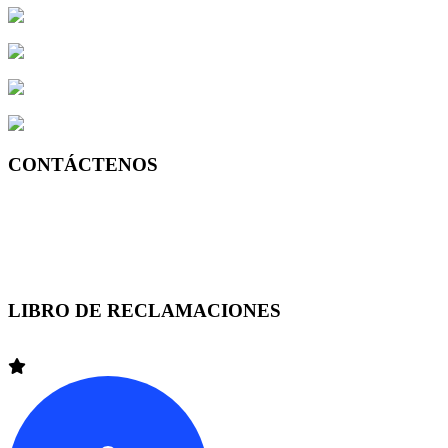
Av. José Larco 743 of.203 2do.Piso – Miraflores, Lima Perú
Av. Alfredo Benavides 768 of.503 5to.Piso-Miraflores, Lima Perú
Av. Lima 100 Of. 215 Edificio NASYA II – Yanahuara, AREQU
Pje San Luis 189, Frente a la UGEL 03 Trujillo
CONTÁCTENOS
Lima +51 (1) 7149595
Arequipa +51 (54) 370208
Trujillo +51 (44) 390939
LIBRO DE RECLAMACIONES