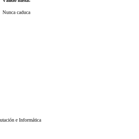
Válido hasta:
Nunca caduca
putación e Informática
informes@nextech.pe