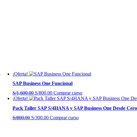
s
¡Oferta!
SAP Business One Funcional
El
El
S/
1,600.00
S/
800.00
Comprar curso
precio
precio
¡Oferta!
original
actual
Pack Taller SAP S/4HANA y SAP Business One Desde Cero
era:
es:
S/1,600.00.
S/800.00.
El
El
S/
800.00
S/
300.00
Comprar curso
precio
precio
original
actual
era:
es: