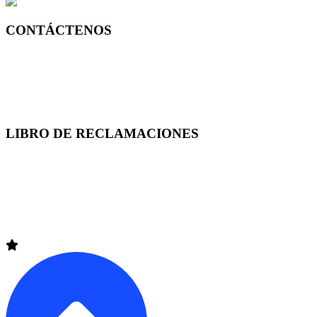
Pje San Luis 189, Frente a la UGEL 03 Trujillo
CONTÁCTENOS
Lima +51 (1) 7149595
Arequipa +51 (54) 370208
Trujillo +51 (44) 390939
LIBRO DE RECLAMACIONES