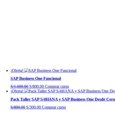
s
¡Oferta!
SAP Business One Funcional
El
El
S/
1,600.00
S/
800.00
Comprar curso
precio
precio
¡Oferta!
original
actual
Pack Taller SAP S/4HANA y SAP Business One Desde Cero
era:
es:
S/1,600.00.
S/800.00.
El
El
S/
800.00
S/
300.00
Comprar curso
precio
precio