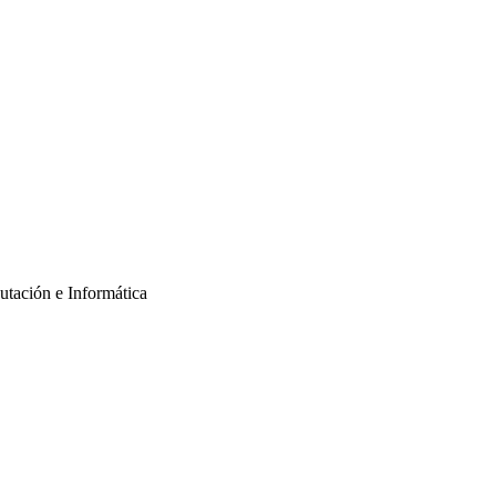
putación e Informática
informes@nextech.pe