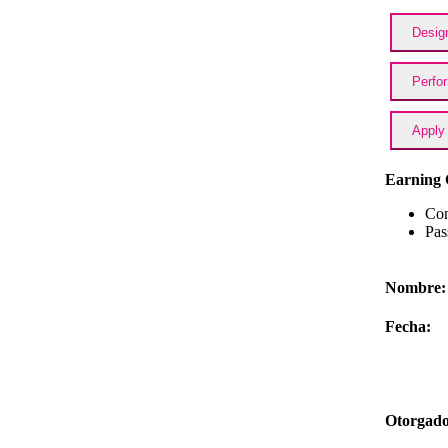
Design
Perfor
Apply 
Earning 
Com
Pas
Nombre:
Fecha:
Otorgado