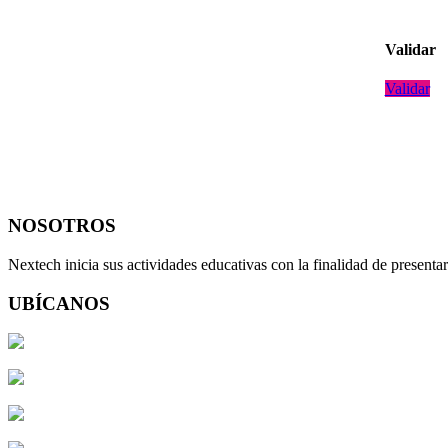
Validar
Validar
NOSOTROS
Nextech inicia sus actividades educativas con la finalidad de present
UBÍCANOS
Av. José Larco 743 of.203 2do.Piso – Miraflores, Lima Perú
Av. Alfredo Benavides 768 of.503 5to.Piso-Miraflores, Lima Perú
Av. Lima 100 Of. 215 Edificio NASYA II – Yanahuara, AREQU