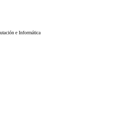
putación e Informática
informes@nextech.pe