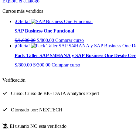
Explora el catálogo
Cursos más vendidos
¡Oferta!
SAP Business One Funcional
El
El
S/
1,600.00
S/
800.00
Comprar curso
precio
precio
¡Oferta!
original
actual
Pack Taller SAP S/4HANA y SAP Business One Desde Cer
era:
es:
S/1,600.00.
S/800.00.
El
El
S/
800.00
S/
300.00
Comprar curso
precio
precio
original
actual
Verificación
era:
es:
S/800.00.
S/300.00.
Curso: Curso de BIG DATA Analytics Expert
Otorgado por: NEXTECH
El usuario NO esta verificado