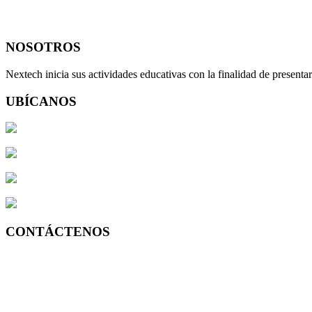
NOSOTROS
Nextech inicia sus actividades educativas con la finalidad de present
UBÍCANOS
Av. José Larco 743 of.203 2do.Piso – Miraflores, Lima Perú
Av. Alfredo Benavides 768 of.503 5to.Piso-Miraflores, Lima Perú
Av. Lima 100 Of. 215 Edificio NASYA II – Yanahuara, AREQU
Pje San Luis 189, Frente a la UGEL 03 Trujillo
CONTÁCTENOS
Lima +51 (1) 7149595
Arequipa +51 (54) 370208
Trujillo +51 (44) 390939